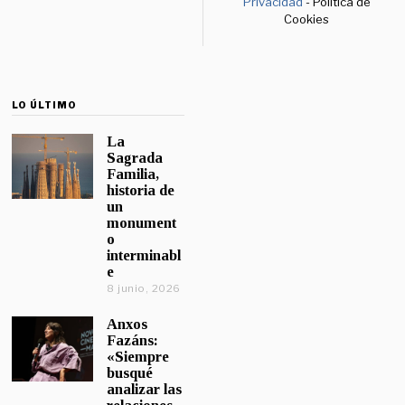
Privacidad
- Política de
Cookies
LO ÚLTIMO
La
Sagrada
Familia,
historia de
un
monument
o
interminabl
e
8 junio, 2026
Anxos
Fazáns:
«Siempre
busqué
analizar las