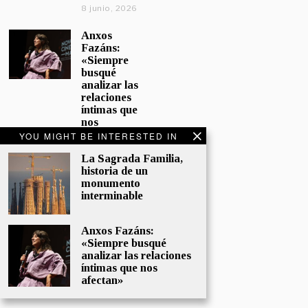
8 junio, 2026
Anxos
Fazáns:
«Siempre
busqué
analizar las
relaciones
íntimas que
nos
afectan»
YOU MIGHT BE INTERESTED IN
5 junio, 2026
La Sagrada Familia,
historia de un
El hijo de la
monumento
cómica, el
interminable
homenaje
de
Sacristán a
Anxos Fazáns:
Fernán
«Siempre busqué
Gómez
analizar las relaciones
28 mayo,
íntimas que nos
2026
afectan»