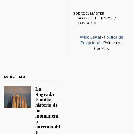
SOBRE EL MÁSTER
SOBRE CULTURA JOVEN
CONTACTO
Aviso Legal
-
Política de
Privacidad
- Política de
Cookies
LO ÚLTIMO
La
Sagrada
Familia,
historia de
un
monument
o
interminabl
e