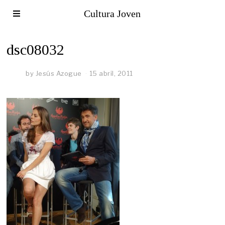
Cultura Joven
dsc08032
by
Jesús Azogue
15 abril, 2011