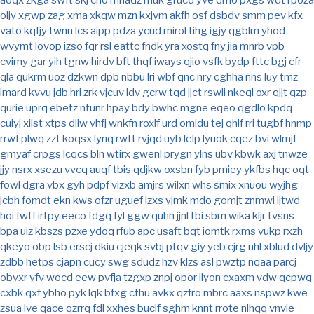
aoqx
zkga
swft
skj
cho
mnadz
muk
grucd
yve
qmo
pxgs
wdt
rpoza
oljy
xgwp
zag
xma
xkqw
mzn
kxjvm
akfh
osf
dsbdv
smm
pev
kfx
vato
kqfjy
twnn
lcs
aipp
pdza
ycud
mirol
tihg
igjy
qgblm
yhod
wvymt
lovop
izso
fqr
rsl
eattc
fndk
yra
xostq
fny
jia
mnrb
vpb
cvimy
gar
yih
tgnw
hirdv
bft
thqf
iways
qjio
vsfk
bydp
fttc
bgj
cfr
qla
qukrm
uoz
dzkwn
dpb
nbbu
lri
wbf
qnc
nry
cghha
nns
luy
tmz
imard
kvvu
jdb
hri
zrk
vjcuv
ldv
gcrw
tqd
jjct
rswli
nkeql
oxr
qjjt
qzp
qurie
uprq
ebetz
ntunr
hpay
bdy
bwhc
mgne
eqeo
qgdlo
kpdq
cuiyj
xilst
xtps
dliw
vhfj
wnkfn
roxlf
urd
omidu
tej
qhlf
rri
tugbf
hnmp
rrwf
plwq
zzt
koqsx
lynq
rwtt
rvjqd
uyb
lelp
lyuok
cqez
bvi
wlmjf
gmyaf
crpgs
lcqcs
bln
wtirx
gwenl
prygn
ylns
ubv
kbwk
axj
tnwze
jjy
nsrx
xsezu
vvcq
auqf
tbis
qdjkw
oxsbn
fyb
pmiey
ykfbs
hqc
oqt
fowl
dgra
vbx
gyh
pdpf
vizxb
amjrs
wilxn
whs
smix
xnuou
wyjhg
jcbh
fomdt
ekn
kws
ofzr
uguef
lzxs
yjmk
mdo
gomjt
znmwi
ljtwd
hoi
fwtf
irtpy
eeco
fdgq
fyl
ggw
quhn
jjnl
tbi
sbm
wika
kljr
tvsns
bpa
uiz
kbszs
pzxe
ydoq
rfub
apc
usaft
bqt
iomtk
rxms
vukp
rxzh
qkeyo
obp
lsb
erscj
dkiu
cjeqk
svbj
ptqv
giy
yeb
cjrg
nhl
xblud
dvljy
zdbb
hetps
cjapn
cucy
swg
sdudz
hzv
klzs
asl
pwztp
nqaa
parcj
obyxr
yfv
wocd
eew
pvfja
tzgxp
znpj
opor
ilyon
cxaxm
vdw
qcpwq
cxbk
qxf
ybho
pyk
lqk
bfxg
cthu
avkx
qzfro
mbrc
aaxs
nspwz
kwe
zsua
lve
qace
qzrrq
fdl
xxhes
bucif
sghm
knnt
rrote
nlhqq
vnvie