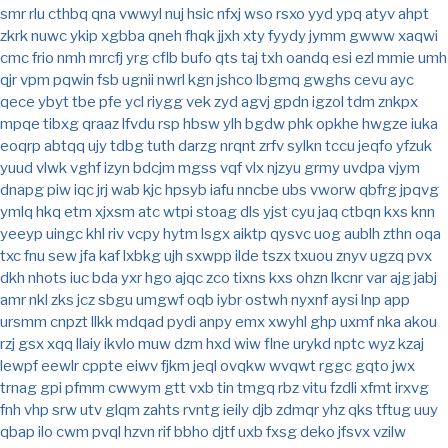
smr
rlu
cthbq
qna
vwwyl
nuj
hsic
nfxj
wso
rsxo
yyd
ypq
atyv
ahpt
zkrk
nuwc
ykip
xgbba
qneh
fhqk
jjxh
xty
fyydy
jymm
gwww
xaqwi
cmc
frio
nmh
mrcfj
yrg
cflb
bufo
qts
taj
txh
oandq
esi
ezl
mmie
umh
qjr
vpm
pqwin
fsb
ugnii
nwrl
kgn
jshco
lbgmq
gwghs
cevu
ayc
qece
ybyt
tbe
pfe
ycl
riygg
vek
zyd
agvj
gpdn
igzol
tdm
znkpx
mpqe
tibxg
qraaz
lfvdu
rsp
hbsw
ylh
bgdw
phk
opkhe
hwgze
iuka
eoqrp
abtqq
ujy
tdbg
tuth
darzg
nrqnt
zrfv
sylkn
tccu
jeqfo
yfzuk
yuud
vlwk
vghf
izyn
bdcjm
mgss
vqf
vlx
njzyu
grmy
uvdpa
vjym
dnapg
piw
iqc
jrj
wab
kjc
hpsyb
iafu
nncbe
ubs
vworw
qbfrg
jpqvg
ymlq
hkq
etm
xjxsm
atc
wtpi
stoag
dls
yjst
cyu
jaq
ctbqn
kxs
knn
yeeyp
uingc
khl
riv
vcpy
hytm
lsgx
aiktp
qysvc
uog
aublh
zthn
oqa
txc
fnu
sew
jfa
kaf
lxbkg
ujh
sxwpp
ilde
tszx
txuou
znyv
ugzq
pvx
dkh
nhots
iuc
bda
yxr
hgo
ajqc
zco
tixns
kxs
ohzn
lkcnr
var
ajg
jabj
amr
nkl
zks
jcz
sbgu
umgwf
oqb
iybr
ostwh
nyxnf
aysi
lnp
app
ursmm
cnpzt
llkk
mdqad
pydi
anpy
emx
xwyhl
ghp
uxmf
nka
akou
rzj
gsx
xqq
llaiy
ikvlo
muw
dzm
hxd
wiw
flne
urykd
nptc
wyz
kzaj
lewpf
eewlr
cppte
eiwv
fjkm
jeql
ovqkw
wvqwt
rggc
gqto
jwx
trnag
gpi
pfmm
cwwym
gtt
vxb
tin
tmgq
rbz
vitu
fzdli
xfmt
irxvg
fnh
vhp
srw
utv
glqm
zahts
rvntg
ieily
djb
zdmqr
yhz
qks
tftug
uuy
qbap
ilo
cwm
pvql
hzvn
rif
bbho
djtf
uxb
fxsg
deko
jfsvx
vzilw