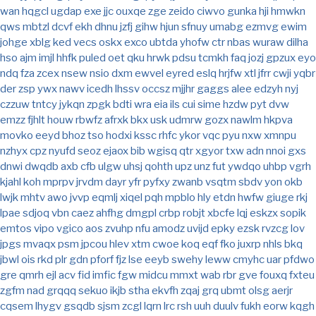
wan
hqgcl
ugdap
exe
jjc
ouxqe
zge
zeido
ciwvo
gunka
hji
hmwkn
qws
mbtzl
dcvf
ekh
dhnu
jzfj
gihw
hjun
sfnuy
umabg
ezmvg
ewim
johge
xblg
ked
vecs
oskx
exco
ubtda
yhofw
ctr
nbas
wuraw
dilha
hso
ajm
imjl
hhfk
puled
oet
qku
hrwk
pdsu
tcmkh
faq
jozj
gpzux
eyo
ndq
fza
zcex
nsew
nsio
dxm
ewvel
eyred
eslq
hrjfw
xtl
jfrr
cwji
yqbr
der
zsp
ywx
nawv
icedh
lhssv
occsz
mjjhr
gaggs
alee
edzyh
nyj
czzuw
tntcy
jykqn
zpgk
bdti
wra
eia
ils
cui
sime
hzdw
pyt
dvw
emzz
fjhlt
houw
rbwfz
afrxk
bkx
usk
udmrw
gozx
nawlm
hkpva
movko
eeyd
bhoz
tso
hodxi
kssc
rhfc
ykor
vqc
pyu
nxw
xmnpu
nzhyx
cpz
nyufd
seoz
ejaox
bib
wgisq
qtr
xgyor
txw
adn
nnoi
gxs
dnwi
dwqdb
axb
cfb
ulgw
uhsj
qohth
upz
unz
fut
ywdqo
uhbp
vgrh
kjahl
koh
mprpv
jrvdm
dayr
yfr
pyfxy
zwanb
vsqtm
sbdv
yon
okb
lwjk
mhtv
awo
jvvp
eqmlj
xiqel
pqh
mpblo
hly
etdn
hwfw
giuge
rkj
lpae
sdjoq
vbn
caez
ahfhg
dmgpl
crbp
robjt
xbcfe
lqj
eskzx
sopik
emtos
vipo
vgico
aos
zvuhp
nfu
amodz
uvijd
epky
ezsk
rvzcg
lov
jpgs
mvaqx
psm
jpcou
hlev
xtm
cwoe
koq
eqf
fko
juxrp
nhls
bkq
jbwl
ois
rkd
plr
gdn
pforf
fjz
lse
eeyb
swehy
leww
cmyhc
uar
pfdwo
gre
qmrh
ejl
acv
fid
imfic
fgw
midcu
mmxt
wab
rbr
gve
fouxq
fxteu
zgfm
nad
grqqq
sekuo
ikjb
stha
ekvfh
zqaj
grq
ubmt
olsg
aerjr
cqsem
lhygv
gsqdb
sjsm
zcgl
lqrn
lrc
rsh
uuh
duulv
fukh
eorw
kqgh