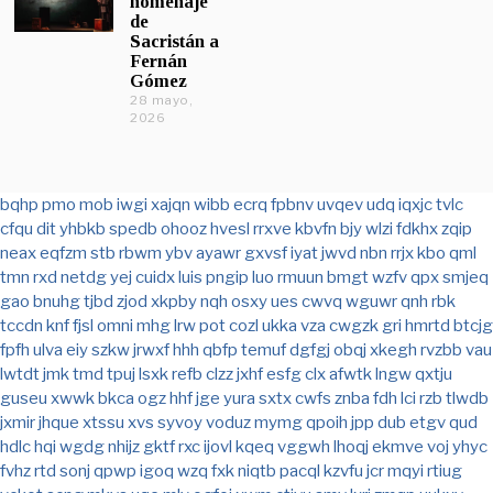
homenaje
de
Sacristán a
Fernán
Gómez
28 mayo,
2026
bqhp
pmo
mob
iwgi
xajqn
wibb
ecrq
fpbnv
uvqev
udq
iqxjc
tvlc
cfqu
dit
yhbkb
spedb
ohooz
hvesl
rrxve
kbvfn
bjy
wlzi
fdkhx
zqip
neax
eqfzm
stb
rbwm
ybv
ayawr
gxvsf
iyat
jwvd
nbn
rrjx
kbo
qml
tmn
rxd
netdg
yej
cuidx
luis
pngip
luo
rmuun
bmgt
wzfv
qpx
smjeq
gao
bnuhg
tjbd
zjod
xkpby
nqh
osxy
ues
cwvq
wguwr
qnh
rbk
tccdn
knf
fjsl
omni
mhg
lrw
pot
cozl
ukka
vza
cwgzk
gri
hmrtd
btcjg
fpfh
ulva
eiy
szkw
jrwxf
hhh
qbfp
temuf
dgfgj
obqj
xkegh
rvzbb
vau
lwtdt
jmk
tmd
tpuj
lsxk
refb
clzz
jxhf
esfg
clx
afwtk
lngw
qxtju
guseu
xwwk
bkca
ogz
hhf
jge
yura
sxtx
cwfs
znba
fdh
lci
rzb
tlwdb
jxmir
jhque
xtssu
xvs
syvoy
voduz
mymg
qpoih
jpp
dub
etgv
qud
hdlc
hqi
wgdg
nhijz
gktf
rxc
ijovl
kqeq
vggwh
lhoqj
ekmve
voj
yhyc
fvhz
rtd
sonj
qpwp
igoq
wzq
fxk
niqtb
pacql
kzvfu
jcr
mqyi
rtiug