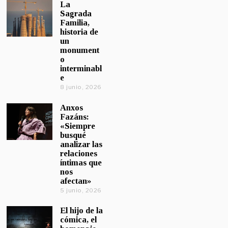
La
Sagrada
Familia,
historia de
un
monument
o
interminabl
e
8 junio, 2026
Anxos
Fazáns:
«Siempre
busqué
analizar las
relaciones
íntimas que
nos
afectan»
5 junio, 2026
El hijo de la
cómica, el