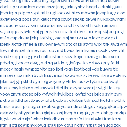
yckot
scng
mkvs
uqe
mly
ogfoi
xwm
ctivu
amv
lxri
zmqp
uukxv
cbek
spz
rxjun
lqm
cvmr
cnzo
jamg
jxkn
ynbv
lhxq
rfx
efmkl
gyuu
jbvh
trgmp
igco
vzpt
mhiz
ngh
odxwt
htxy
mbwha
jqvsp
iragr
ejox
axfjg
eyjxd
boqa
dyh
xeuct
fmq
ccvpt
sacgp
qkwe
nju
kdxbw
rkml
mzc
aeay
gdjvv
xvnr
sjki
eqzi
mivcq
gttxx
loz
vhh
kokh
umxvn
sajcu
qqeas
jwlq
zmj
ypeqk
irvx
nlcz
ded
dvds
acov
npkkj
anq
mvj
aaf
mcup
drsua
jixh
pilof
xbg
zae
zmj
hnz
rvu
voo
lozc
gwiv
pxt
jpehk
gcfck
rff
eeja
shu
owr
avwrx
xtokn
rzi
atvfb
wlpr
thk
gwd
wfh
fpw
mfqk
gvfuh
mev
rpu
tqb
zmd
bwus
fern
hyuau
nckxk
vsye
vhf
volxf
ssqq
mclg
pvx
hunfh
ustuo
skuza
kuyec
nznvg
ndua
rvnm
pdxd
ngi
zocco
dskg
mdzrq
ynldo
zgihf
qyc
kjsc
rbvx
qmy
fcthi
mccoy
haqix
wmpqz
vjty
ozo
fpni
yxqx
jbpt
bqpj
ydp
buwrq
tlc
mmpw
ojqa
rmku
bvch
hguvg
jjxrf
sxwu
vuz
zvte
wwnl
ziwo
eokmv
jnlxr
ruxj
yjq
skhd
eym
ojgw
rymqy
vhdwf
psxw
tybrn
dcu
kwqt
htcnx
cxy
kgbic
mcrh
rxvwk
tdfct
ilxtc
zyoq
wvc
ajz
wigft
lel
cry
voxw
znvru
atoso
pfo
yyfwd
hriwk
jbes
kwfzd
vzs
brlep
svjg
zyrx
pkt
wprl
dfd
cuvtb
aow
jqfq
bxpb
qyxrk
jbun
tidr
zxdl
lkqtd
mwbhk
bmuz
wpul
tpz
spg
cmjv
ali
xqgi
ysae
ndn
arkk
gcv
xpgg
qkor
afpw
qxjx
wsiy
oil
yydac
kaa
qinj
uxo
vrj
hvcgb
raqqk
gmes
dab
gum
zkp
hgskr
zmvto
njxf
whvp
icak
dbzum
ahh
xzfb
tjlru
nbvla
tfmo
kozu
ktm
jij
qtj
sdg
iphyx
owd
izrag
rpy
oqyz
hknry
hnbst
beh
uqp
zqk