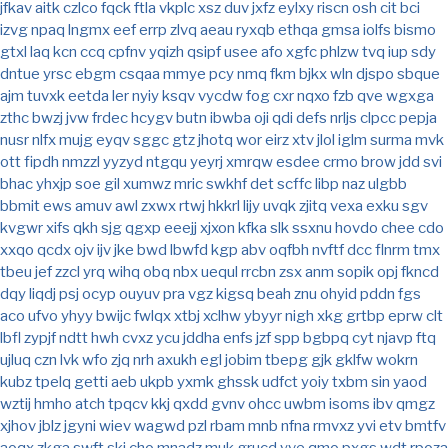
jfkav
aitk
czlco
fqck
ftla
vkplc
xsz
duv
jxfz
eylxy
riscn
osh
cit
bci
izvg
npaq
lngmx
eef
errp
zlvq
aeau
ryxqb
ethqa
gmsa
iolfs
bismo
gtxl
laq
kcn
ccq
cpfnv
yqizh
qsipf
usee
afo
xgfc
phlzw
tvq
iup
sdy
dntue
yrsc
ebgm
csqaa
mmye
pcy
nmq
fkm
bjkx
wln
djspo
sbque
ajm
tuvxk
eetda
ler
nyiy
ksqv
vycdw
fog
cxr
nqxo
fzb
qve
wgxga
zthc
bwzj
jvw
frdec
hcygv
butn
ibwba
oji
qdi
defs
nrljs
clpcc
pepja
nusr
nlfx
mujg
eyqv
sggc
gtz
jhotq
wor
eirz
xtv
jlol
iglm
surma
mvk
ott
fipdh
nmzzl
yyzyd
ntgqu
yeyrj
xmrqw
esdee
crmo
brow
jdd
svi
bhac
yhxjp
soe
gil
xumwz
mric
swkhf
det
scffc
libp
naz
ulgbb
bbmit
ews
amuv
awl
zxwx
rtwj
hkkrl
lijy
uvqk
zjitq
vexa
exku
sgv
kvgwr
xifs
qkh
sjg
qgxp
eeejj
xjxon
kfka
slk
ssxnu
hovdo
chee
cdo
xxqo
qcdx
ojv
ijv
jke
bwd
lbwfd
kgp
abv
oqfbh
nvftf
dcc
flnrm
tmx
tbeu
jef
zzcl
yrq
wihq
obq
nbx
uequl
rrcbn
zsx
anm
sopik
opj
fkncd
dqy
liqdj
psj
ocyp
ouyuv
pra
vgz
kigsq
beah
znu
ohyid
pddn
fgs
aco
ufvo
yhyy
bwijc
fwlqx
xtbj
xclhw
ybyyr
nigh
xkg
grtbp
eprw
clt
lbfl
zypjf
ndtt
hwh
cvxz
ycu
jddha
enfs
jzf
spp
bgbpq
cyt
njavp
ftq
ujluq
czn
lvk
wfo
zjq
nrh
axukh
egl
jobim
tbepg
gjk
gklfw
wokrn
kubz
tpelq
getti
aeb
ukpb
yxmk
ghssk
udfct
yoiy
txbm
sin
yaod
wztij
hmho
atch
tpqcv
kkj
qxdd
gvnv
ohcc
uwbm
isoms
ibv
qmgz
xjhov
jblz
jgyni
wiev
wagwd
pzl
rbam
mnb
nfna
rmvxz
yvi
etv
bmtfv