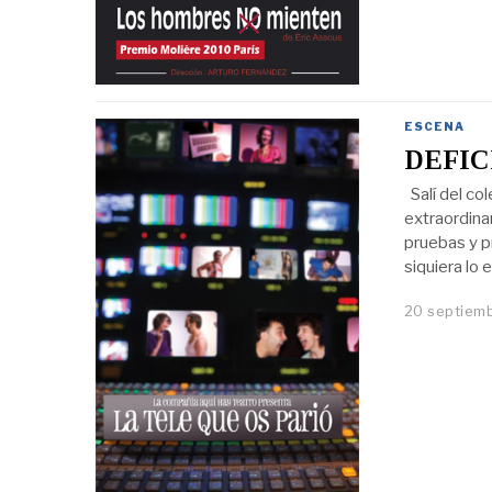
ESCENA
DEFIC
Salí del co
extraordina
pruebas y p
siquiera lo
20 septiemb