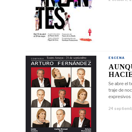
ESCENA
AUNQU
HACI
Se abre el 
traje de no
expresivos 
24 septiemb