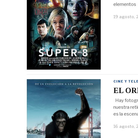
elementos
19 agosto, 
CINE Y TEL
EL OR
Hay fotogr
nuestra reti
es la escena
16 agosto, 