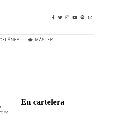
CELÁNEA
MÁSTER
En cartelera
a
re de