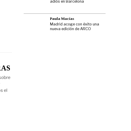
adiós en Barcelona
Paula Macías
Madrid acoge con éxito una
nueva edición de ARCO
RAS
 sobre
y
s el