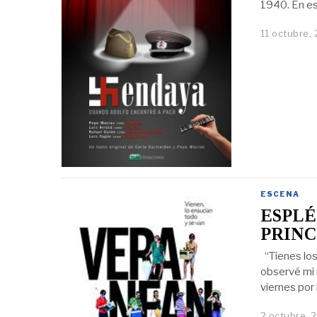
1940. En es
11 octubre,
ESCENA
ESPLÉ
PRINC
“Tienes los 
observé mi m
viernes por 
2 octubre, 