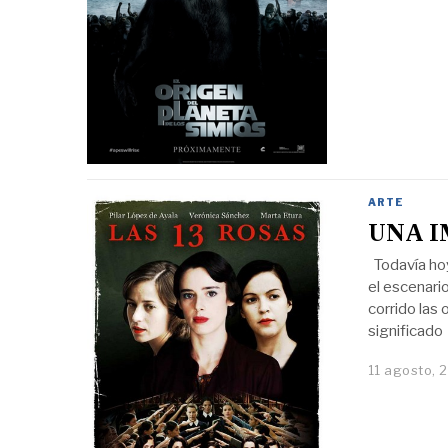
ARTE
UNA I
Todavía hoy 
el escenari
corrido las
significado
11 agosto, 