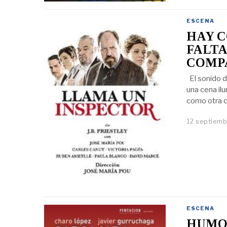
ESCENA
HAY C
FALTA
COMPA
El sonido d
una cena il
como otra c
12 septiemb
ESCENA
HUMO