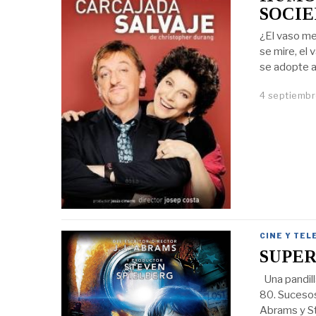
SOCIE
¿El vaso me
se mire, el
se adopte a
4 septiembr
CINE Y TEL
SUPER
Una pandill
80. Sucesos 
Abrams y S